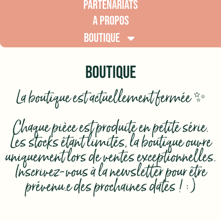
PARTENARIATS
A PROPOS
BOUTIQUE
BOUTIQUE
La boutique est actuellement fermée ✨
Chaque pièce est produite en petite série.
Les stocks étant limités, la boutique ouvre
uniquement lors de ventes exceptionnelles.
Inscrivez-vous à la newsletter pour être
prévenu.e des prochaines dates ! :)