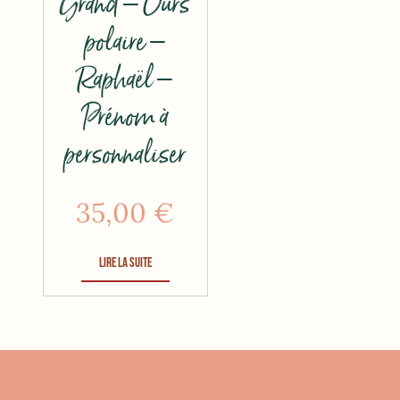
Grand – Ours
polaire –
Raphaël –
Prénom à
personnaliser
35,00
€
Lire la suite