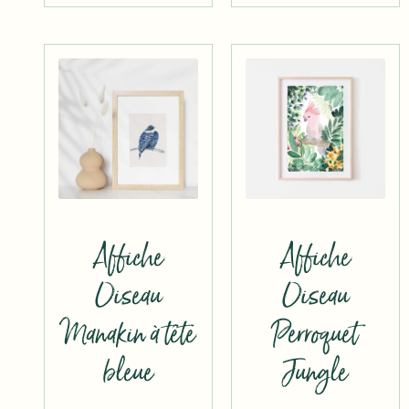
Affiche
Affiche
Oiseau
Oiseau
Manakin à tête
Perroquet
bleue
Jungle