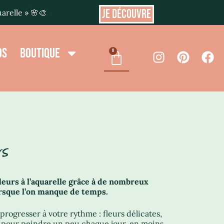
JE DÉCOUVRE
uarelle » 🌸🎨
OS
BOUTIQUE
0
rs
eurs à l’aquarelle grâce à de nombreux
orsque l’on manque de temps.
progresser à votre rythme : fleurs délicates,
 pour peindre un peu chaque jour, en moins