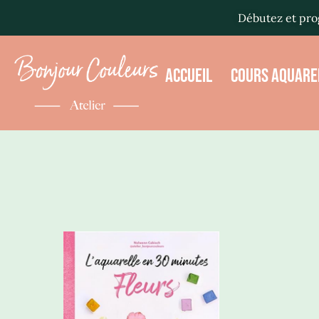
Débutez et prog
ACCUEIL
COURS AQUARE