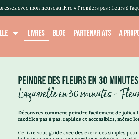
ressez avec mon nouveau livre « Premiers pas : fleurs à l’aq
LLE
LIVRES
BLOG
PARTENARIATS
A PROP
PEINDRE DES FLEURS EN 30 MINUTES
L'aquarelle en 30 minutes - Fleu
Découvrez comment peindre facilement de jolies fl
modèles pas à pas, rapides et accessibles, même l
Ce livre vous guide avec des exercices simples pour 
botanique moderne, compositions colorées… parfait