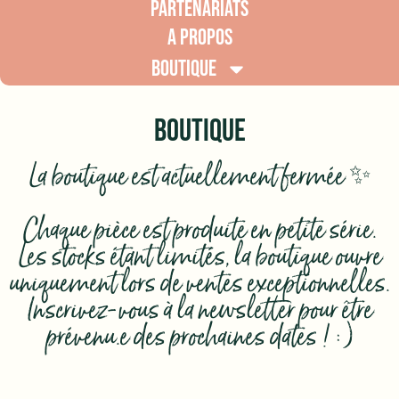
PARTENARIATS
A PROPOS
BOUTIQUE
BOUTIQUE
La boutique est actuellement fermée ✨
Chaque pièce est produite en petite série.
Les stocks étant limités, la boutique ouvre
uniquement lors de ventes exceptionnelles.
Inscrivez-vous à la newsletter pour être
prévenu.e des prochaines dates ! :)