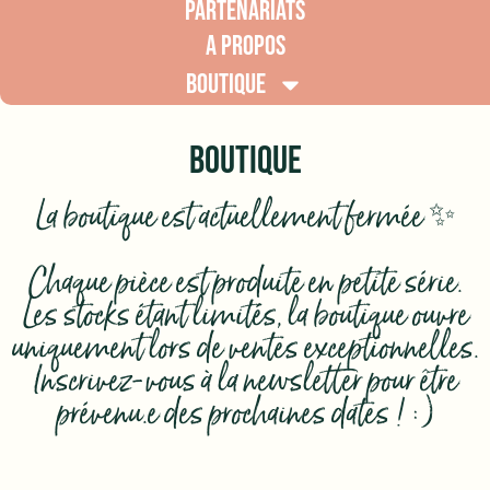
PARTENARIATS
A PROPOS
BOUTIQUE
BOUTIQUE
La boutique est actuellement fermée ✨
Chaque pièce est produite en petite série.
Les stocks étant limités, la boutique ouvre
uniquement lors de ventes exceptionnelles.
Inscrivez-vous à la newsletter pour être
prévenu.e des prochaines dates ! :)