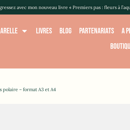
ressez avec mon nouveau livre « Premiers pas : fleurs à l’aq
UARELLE
LIVRES
BLOG
PARTENARIATS
A 
BOUTIQ
 polaire – format A3 et A4