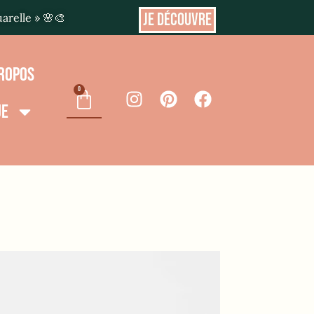
JE DÉCOUVRE
uarelle » 🌸🎨
PROPOS
0
UE