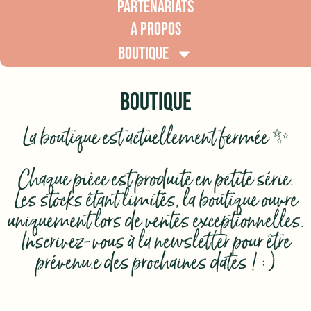
PARTENARIATS
A PROPOS
BOUTIQUE
BOUTIQUE
La boutique est actuellement fermée ✨
Chaque pièce est produite en petite série.
Les stocks étant limités, la boutique ouvre
uniquement lors de ventes exceptionnelles.
Inscrivez-vous à la newsletter pour être
prévenu.e des prochaines dates ! :)