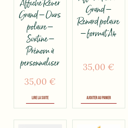
Affiche Rêver
Grand –
Grand – Ours
Renard polaire
polaire –
– format A4
Sixtine –
Prénom à
personnaliser
35,00
€
35,00
€
Lire la suite
Ajouter au panier