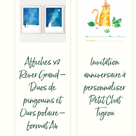
Affiches x2
Invitation
Rêver Grand –
anniversaire à
Duos de
personnaliser
pingouins et
Petit Chat
Ours polaire –
Tigrou
format A4