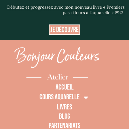
Débutez et progressez avec mon nouveau livre « Premiers
pas : fleurs à l’aquarelle » 🌸🎨
JE DÉCOUVRE
ACCUEIL
COURS AQUARELLE
LIVRES
BLOG
0
PARTENARIATS